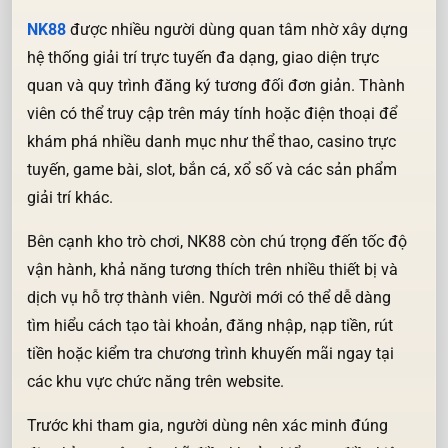
NK88
được nhiều người dùng quan tâm nhờ xây dựng
hệ thống giải trí trực tuyến đa dạng, giao diện trực
quan và quy trình đăng ký tương đối đơn giản. Thành
viên có thể truy cập trên máy tính hoặc điện thoại để
khám phá nhiều danh mục như thể thao, casino trực
tuyến, game bài, slot, bắn cá, xổ số và các sản phẩm
giải trí khác.
Bên cạnh kho trò chơi, NK88 còn chú trọng đến tốc độ
vận hành, khả năng tương thích trên nhiều thiết bị và
dịch vụ hỗ trợ thành viên. Người mới có thể dễ dàng
tìm hiểu cách tạo tài khoản, đăng nhập, nạp tiền, rút
tiền hoặc kiểm tra chương trình khuyến mãi ngay tại
các khu vực chức năng trên website.
Trước khi tham gia, người dùng nên xác minh đúng