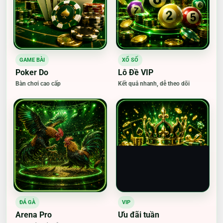
GAME BÀI
XỔ SỐ
Poker Do
Lô Đề VIP
Bàn chơi cao cấp
Kết quả nhanh, dễ theo dõi
ĐÁ GÀ
VIP
Arena Pro
Ưu đãi tuần