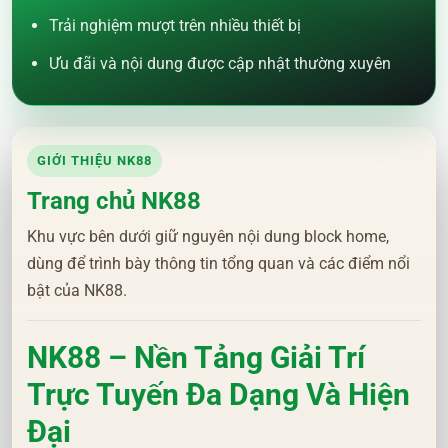
Trải nghiệm mượt trên nhiều thiết bị
Ưu đãi và nội dung được cập nhật thường xuyên
GIỚI THIỆU NK88
Trang chủ NK88
Khu vực bên dưới giữ nguyên nội dung block home,
dùng để trình bày thông tin tổng quan và các điểm nổi
bật của NK88.
NK88 – Nền Tảng Giải Trí
Trực Tuyến Đa Dạng Và Hiện
Đại