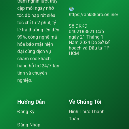
trăm nghìn lượt truy
cập mỗi ngày nhờ
https://ank88pro.online/
tốc độ nạp rút siêu
tốc chỉ từ 2 phút, tỷ
Số ĐKKD
lệ trả thưởng lên đến
0402188821 Cấp
ngày 21 Tháng 1
99%, công nghệ mã
Tổng Quan Về Nền Tảng NK88
Năm 2024 Do Sở kế
hóa bảo mật hiện
hoạch và Đầu tư TP
Giao diện trang chủ tập trung hiển thị các khu vực
đại cùng dịch vụ
HCM
quan trọng như đăng ký, đăng nhập, khuyến mãi, nạp
chăm sóc khách
hàng hỗ trợ 24/7 tận
rút và danh sách trò chơi. Cách bố trí này giúp người
tình và chuyên
dùng hạn chế mất thời gian tìm kiếm, đặc biệt khi truy
nghiệp.
cập trên màn hình điện thoại có kích thước nhỏ.
Một số đặc điểm thường được người dùng quan tâm
Hướng Dẫn
Về Chúng Tôi
tại NK88 gồm:
Đăng Ký
Hình Thức Thanh
Hệ thống sản phẩm giải trí được phân chia thành
Toán
nhiều chuyên mục.
Đăng Nhập