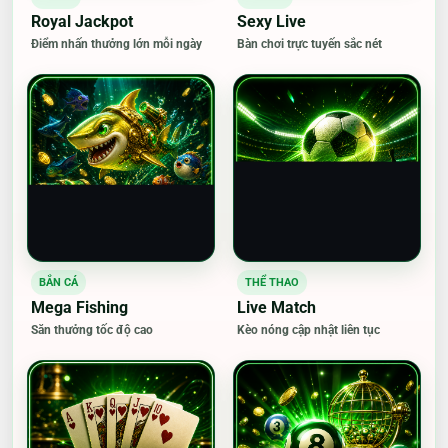
Royal Jackpot
Sexy Live
Điểm nhấn thưởng lớn mỗi ngày
Bàn chơi trực tuyến sắc nét
BẮN CÁ
THỂ THAO
Mega Fishing
Live Match
Săn thưởng tốc độ cao
Kèo nóng cập nhật liên tục