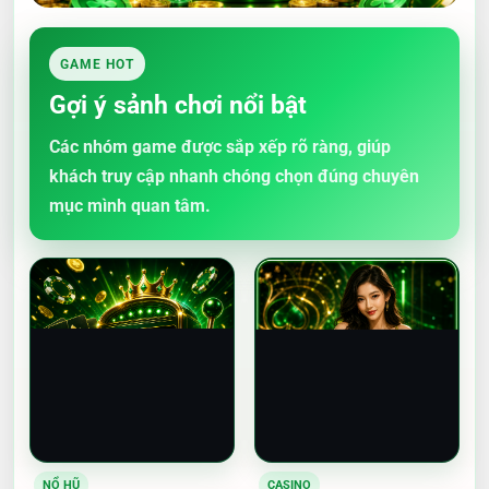
GAME HOT
Gợi ý sảnh chơi nổi bật
Các nhóm game được sắp xếp rõ ràng, giúp
khách truy cập nhanh chóng chọn đúng chuyên
mục mình quan tâm.
NỔ HŨ
CASINO