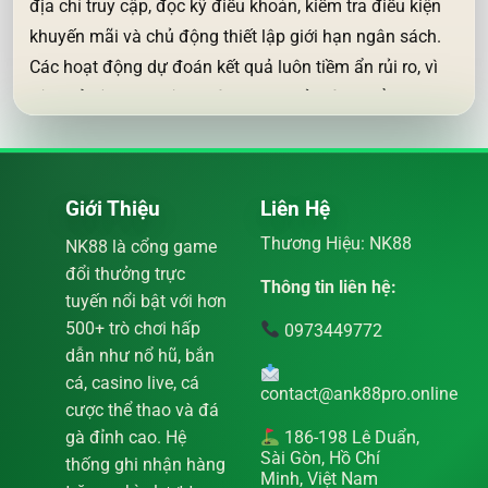
địa chỉ truy cập, đọc kỹ điều khoản, kiểm tra điều kiện
khuyến mãi và chủ động thiết lập giới hạn ngân sách.
Các hoạt động dự đoán kết quả luôn tiềm ẩn rủi ro, vì
vậy chỉ nên xem đây là hình thức giải trí có kiểm soát.
Tổng Quan Về Nền Tảng NK88
NK88 hướng đến việc tạo ra một không gian giải trí
Giới Thiệu
Liên Hệ
trực tuyến thuận tiện cho nhiều nhóm người dùng
Thương Hiệu: NK88
NK88
là cổng game
khác nhau. Từ người mới làm quen đến thành viên đã
đổi thưởng trực
Thông tin liên hệ:
có kinh nghiệm đều có thể nhanh chóng tìm thấy danh
tuyến nổi bật với hơn
mục phù hợp nhờ hệ thống menu được phân chia rõ
500+ trò chơi hấp
0973449772
dẫn như nổ hũ, bắn
ràng.
cá, casino live, cá
contact@ank88pro.online
cược thể thao và đá
gà đỉnh cao. Hệ
186-198 Lê Duẩn,
Sài Gòn, Hồ Chí
thống ghi nhận hàng
Minh, Việt Nam